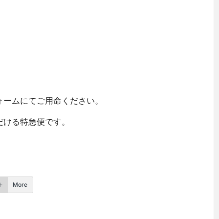
ォーム
にてご用命ください。
だける特急便です。
More