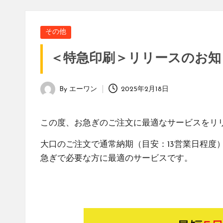
ー
式
ワ
会
Posted
その他
社
ン
in
エ
＜特急印刷＞リリースのお知
ー
コ
ワ
ラ
ン
By
エーワン
2025年2月18日
Posted
の
ム
by
コ
ラ
この度、お急ぎのご注文に最適なサービスをリ
ム
大口のご注文で通常納期（目安：13営業日程度
で
急ぎで必要な方に最適のサービスです。
す