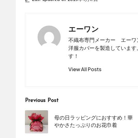
エーワン
不織布専門メーカー エーワ
洋服カバーを製造しています
す！
View All Posts
Post
Previous Post
navigation
母の日ラッピングにおすすめ！華
やかさたっぷりのお花巾着