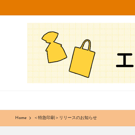
Skip
to
知
不
content
織
っ
布
専
て
門
な
メ
ー
る
カ
ー・
ほ
卸
売
ど
販
Home
＜特急印刷＞リリースのお知らせ
売
エ
の
株