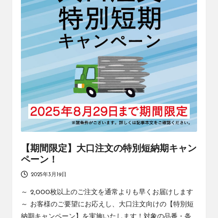
社
コ
エ
ラ
ー
ワ
ム
ン
の
コ
ラ
ム
で
す
【期間限定】大口注文の特別短納期キャン
ペーン！
2025年3月19日
～ 2,000枚以上のご注文を通常よりも早くお届けします
～ お客様のご要望にお応えし、大口注文向けの【特別短
納期キャンペーン】を実施いたします！対象の品番・条