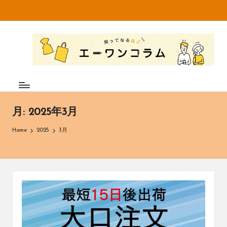
Skip
to
知
不
content
織
っ
布
て
専
門
な
メ
ー
る
月:
2025年3月
カ
ほ
ー・
Home
2025
3月
卸
ど
売
エ
販
売
ー
の
株
ワ
式
ン
会