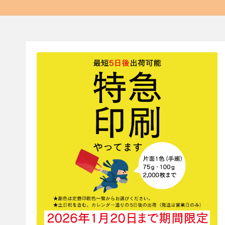
ー
式
ワ
会
社
ン
エ
ー
コ
ワ
ラ
ン
の
ム
コ
ラ
ム
で
す