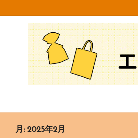
Skip
to
知
不
content
織
っ
布
専
て
門
な
メ
ー
る
カ
ー・
ほ
卸
売
ど
販
売
エ
月:
2025年2月
の
株