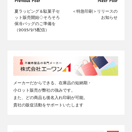
Post
Previous Post
Next Post
navigation
夏ラッピング＆駄菓子セ
＜特急印刷＞リリースの
ット販売開始◇そろそろ
お知らせ
保冷バッグのご準備を
（2025/2/5配信）
メーカーだからできる、在庫品の短納期・
小ロット販売が弊社の強みです。
また、どの商品も後名入れ印刷が可能。
貴社の販促活動をサポートいたします