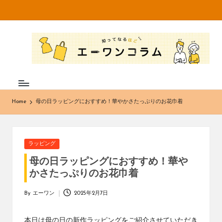
Skip
to
知
不
content
織
っ
布
て
専
門
な
メ
Home
母の日ラッピングにおすすめ！華やかさたっぷりのお花巾着
ー
る
カ
ほ
ー・
卸
ど
Posted
ラッピング
売
in
エ
販
母の日ラッピングにおすすめ！華や
売
かさたっぷりのお花巾着
ー
の
株
ワ
By
エーワン
2025年2月7日
Posted
式
by
ン
会
本日は母の日の新作ラッピングをご紹介させていただき