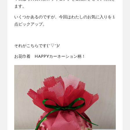
社
コ
ます。
エ
ラ
ー
いくつかあるのですが、今回はわたしのお気に入りを１
ワ
ム
点ピックアップ。
ン
の
コ
それがこちらです(^▽^)/
ラ
ム
お花巾着 HAPPYカーネーション柄
！
で
す