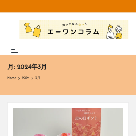
Skip
to
知
不
content
織
っ
布
て
専
門
な
メ
ー
る
月:
2024年3月
カ
ほ
ー・
Home
2024
3月
卸
ど
売
エ
販
売
ー
の
株
ワ
式
ン
会