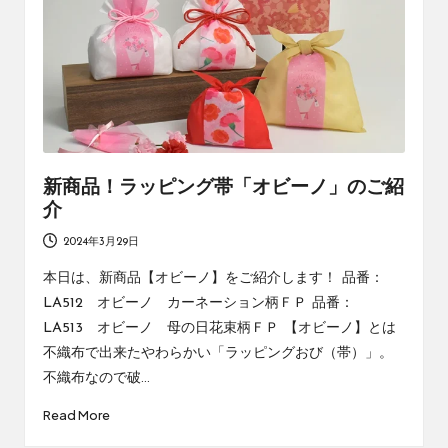
社
コ
エ
ラ
ー
ワ
ム
ン
の
コ
ラ
ム
新商品！ラッピング帯「オビーノ」のご紹
で
介
す
2024年3月29日
本日は、新商品【オビーノ】をご紹介します！ 品番：
LA512 オビーノ カーネーション柄ＦＰ 品番：
LA513 オビーノ 母の日花束柄ＦＰ 【オビーノ】とは
不織布で出来たやわらかい「ラッピングおび（帯）」。
不織布なので破…
Read More