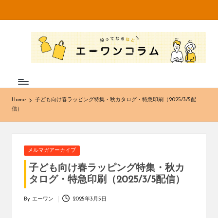
Skip
to
知
不
content
織
っ
布
て
専
門
な
メ
Home
子ども向け春ラッピング特集・秋カタログ・特急印刷（2025/3/5配
ー
る
信）
カ
ほ
ー・
卸
ど
売
Posted
メルマガアーカイブ
エ
販
in
子ども向け春ラッピング特集・秋カ
売
ー
の
タログ・特急印刷（2025/3/5配信）
株
ワ
式
By
エーワン
2025年3月5日
Posted
ン
会
by