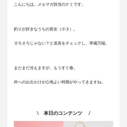
社
コ
こんにちは。メルマガ担当のナミです。
エ
ラ
ー
ワ
ム
ン
釣りが好きなうちの長女（小３）。
の
コ
そろそろじゃない？と道具をチェックし、準備万端。
ラ
ム
で
す
まだまだ冷えますが、もうすぐ春。
外へのお出かけが心地よい時期がやってきますね。
\
本日のコンテンツ
/