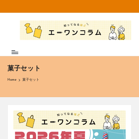
Skip
to
知
不
content
織
っ
布
て
専
門
な
メ
ー
る
菓子セット
カ
ほ
ー・
Home
菓子セット
卸
ど
売
エ
販
売
ー
の
株
ワ
式
ン
会