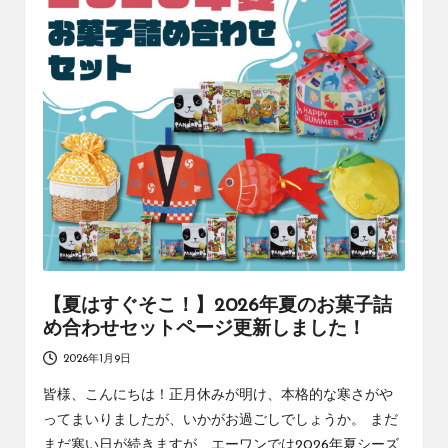
社
コ
エ
ラ
ー
ワ
ム
ン
の
コ
ラ
ム
で
す
【夏はすぐそこ！】2026年夏のお菓子詰
め合わせセットページ更新しました！
2026年1月9日
皆様、こんにちは！正月休みが明け、本格的な寒さがや
ってまいりましたが、いかがお過ごしでしょうか。 まだ
まだ寒い日が続きますが、エーワンでは2026年夏シーズ