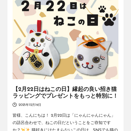
社
コ
エ
ラ
ー
ワ
ム
ン
の
コ
ラ
ム
で
す
【2月22日はねこの日】縁起の良い招き猫
ラッピングでプレゼントをもっと特別に！
2025年12月19日
皆様、こんにちは！ 2月22日は「にゃんにゃんにゃん」
の語呂合わせで、ねこの日だということをご存知です
か？
猫好きにはたまらないこの日は、SNSでも猫の