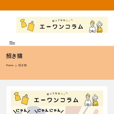
Skip
to
知
不
content
織
っ
布
て
専
門
な
メ
ー
る
招き猫
カ
ほ
ー・
Home
招き猫
卸
ど
売
エ
販
売
ー
の
株
ワ
式
ン
会