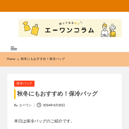
Skip
to
知
不
content
織
っ
布
て
専
門
な
メ
Home
秋冬にもおすすめ！保冷バッグ
ー
る
カ
ほ
ー・
卸
ど
Posted
保冷バッグ
売
in
エ
販
秋冬にもおすすめ！保冷バッグ
売
ー
の
By
エーワン
2024年9月20日
Posted
株
ワ
by
式
本日は保冷バッグのご紹介です。
ン
会