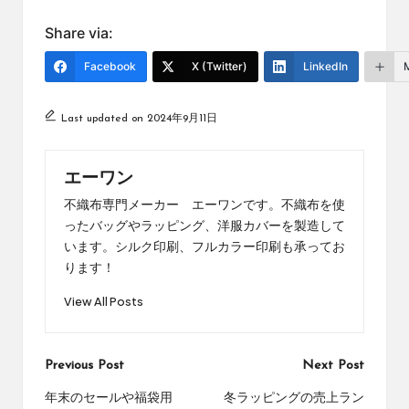
Share via:
Facebook
X (Twitter)
LinkedIn
Last updated on 2024年9月11日
エーワン
不織布専門メーカー エーワンです。不織布を使
ったバッグやラッピング、洋服カバーを製造して
います。シルク印刷、フルカラー印刷も承ってお
ります！
View All Posts
Post
Previous Post
Next Post
navigation
年末のセールや福袋用
冬ラッピングの売上ラン