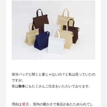
社
コ
エ
ラ
ー
ワ
ム
ン
の
コ
ラ
ム
で
す
保冷バッグと聞くと夏じゃないの？と私は思っていたの
ですが。
実は
秋冬
にもたくさんご注文をいただいております。
理由は
暖房
。室内の暖かさで食品があたためられてし