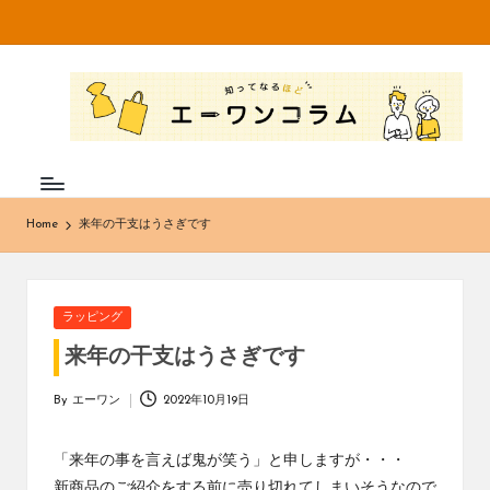
Skip
to
知
不
content
織
っ
布
て
専
門
な
メ
Home
来年の干支はうさぎです
ー
る
カ
ほ
ー・
卸
ど
Posted
ラッピング
売
in
エ
販
来年の干支はうさぎです
売
ー
の
By
エーワン
2022年10月19日
Posted
株
ワ
by
式
「来年の事を言えば鬼が笑う」と申しますが・・・
ン
会
新商品のご紹介をする前に売り切れてしまいそうなので