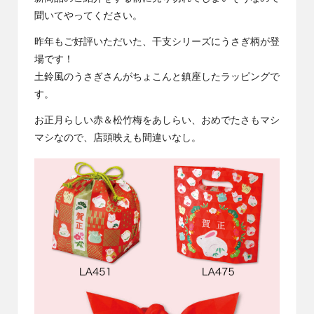
社
コ
聞いてやってください。
エ
ラ
ー
昨年もご好評いただいた、干支シリーズにうさぎ柄が登
ワ
ム
場です！
ン
土鈴風のうさぎさんがちょこんと鎮座したラッピングで
の
す。
コ
ラ
お正月らしい赤＆松竹梅をあしらい、おめでたさもマシ
ム
マシなので、店頭映えも間違いなし。
で
す