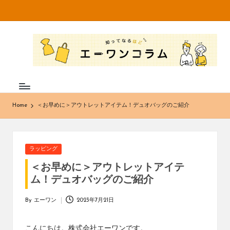
Skip
to
知
不
content
織
っ
布
て
専
門
な
メ
Home
＜お早めに＞アウトレットアイテム！デュオバッグのご紹介
ー
る
カ
ほ
ー・
卸
ど
Posted
ラッピング
売
in
エ
販
＜お早めに＞アウトレットアイテ
売
ム！デュオバッグのご紹介
ー
の
株
ワ
By
エーワン
2023年7月21日
Posted
式
by
ン
会
こんにちは。株式会社エーワンです。