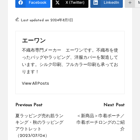
Facebook
X (Twitter)
LinkedIn
Last updated on 2024年8月1日
エーワン
不織布専門メーカー エーワンです。不織布を使
ったバッグやラッピング、洋服カバーを製造して
います。シルク印刷、フルカラー印刷も承ってお
ります！
View All Posts
Post
Previous Post
Next Post
navigation
夏ラッピング売れ筋ラン
＜新商品＞巾着ポーチ／
キング・秋のラッピング
巾着ポーチロングのご紹
アウトレット
介
（2023/07/04）