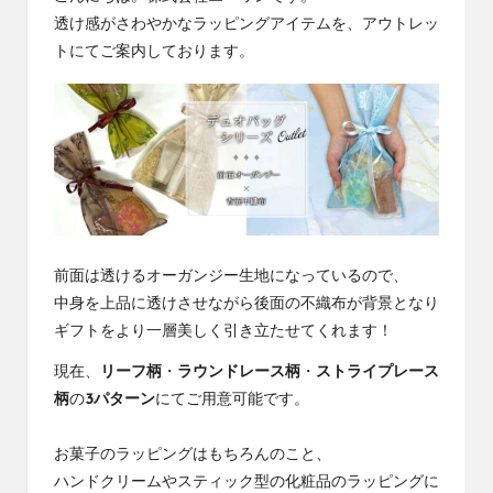
社
コ
透け感がさわやかなラッピングアイテムを、アウトレッ
エ
ラ
トにてご案内しております。
ー
ワ
ム
ン
の
コ
ラ
ム
で
す
前面は透けるオーガンジー生地になっているので、
中身を上品に透けさせながら後面の不織布が背景となり
ギフトをより一層美しく引き立たせてくれます！
現在、
リーフ柄
・
ラウンドレース柄
・
ストライプレース
柄
の
3パターン
にてご用意可能です。
お菓子のラッピングはもちろんのこと、
ハンドクリームやスティック型の化粧品のラッピングに