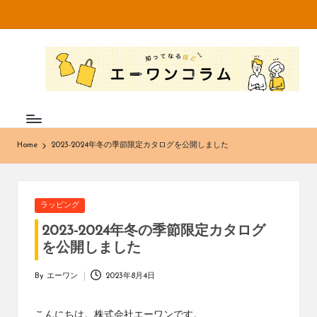
Skip
to
知
不
content
織
っ
布
て
専
門
な
メ
Home
2023-2024年冬の季節限定カタログを公開しました
ー
る
カ
ほ
ー・
卸
ど
Posted
ラッピング
売
in
エ
販
2023-2024年冬の季節限定カタログ
売
を公開しました
ー
の
株
ワ
By
エーワン
2023年8月4日
Posted
式
by
ン
会
こんにちは。株式会社エーワンです。