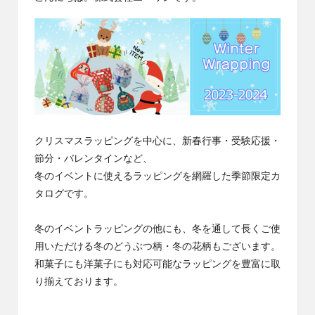
社
コ
エ
ラ
ー
ワ
ム
ン
の
コ
ラ
ム
クリスマスラッピングを中心に、新春行事・受験応援・
で
節分・バレンタインなど、
す
冬のイベントに使えるラッピングを網羅した季節限定カ
タログです。
冬のイベントラッピングの他にも、冬を通して長くご使
用いただける冬のどうぶつ柄・冬の花柄もございます。
和菓子にも洋菓子にも対応可能なラッピングを豊富に取
り揃えております。