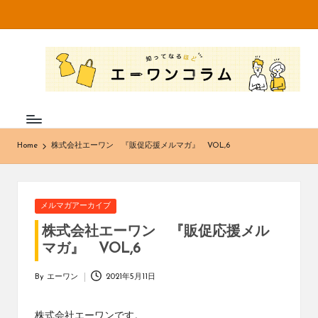
Skip
to
知
不
content
織
っ
布
て
専
門
な
メ
Home
株式会社エーワン 『販促応援メルマガ』 VOL,6
ー
る
カ
ほ
ー・
卸
ど
Posted
メルマガアーカイブ
売
in
エ
販
株式会社エーワン 『販促応援メル
売
マガ』 VOL,6
ー
の
株
ワ
By
エーワン
2021年5月11日
Posted
式
by
ン
会
株式会社エーワンです。