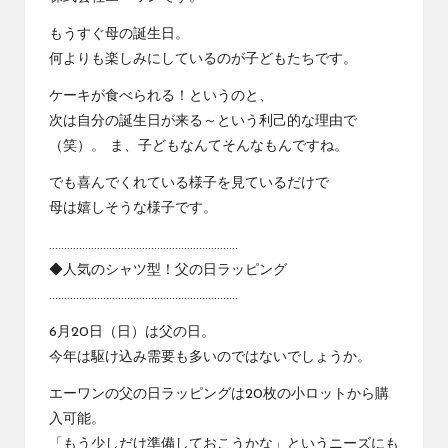
社
コ
エ
もうすぐ母の誕生日。
ラ
ー
何よりも楽しみにしているのが子どもたちです。
ワ
ム
ン
ケーキが食べられる！というのと、
の
次は自分の誕生日が来る～という利己的な理由で
コ
（笑）。 ま、子どもなんてそんなもんですね。
ラ
ム
でも喜んでくれている様子を見ているだけで
で
母は嬉しそうな様子です。
す
………………………………………………………
◆人気のシャツ型！父の日ラッピング
………………………………………………………
6月20日（日）は父の日。
今年は駆け込み需要も多いのではないでしょうか。
エーワンの父の日ラッピングは20枚の小ロットから購
入可能。
「もう少しだけ準備しておこうかな」というニーズにも