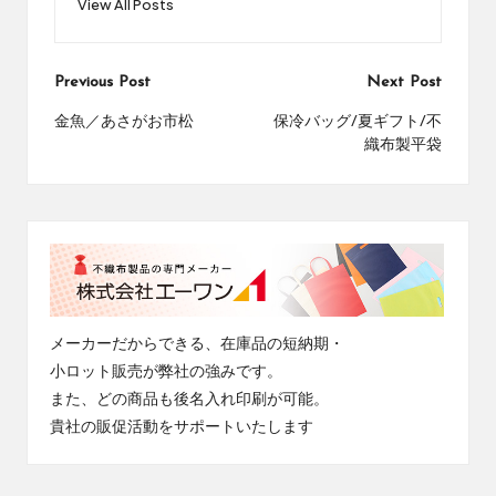
View All Posts
Post
Previous Post
Next Post
navigation
金魚／あさがお市松
保冷バッグ/夏ギフト/不
織布製平袋
メーカーだからできる、在庫品の短納期・
小ロット販売が弊社の強みです。
また、どの商品も後名入れ印刷が可能。
貴社の販促活動をサポートいたします